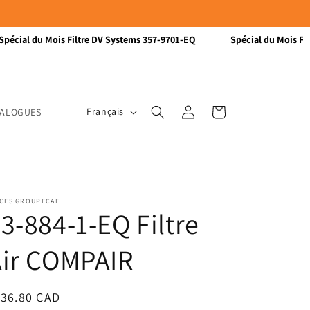
pécial du Mois Filtre DV Systems 357-9701-EQ
Spécial du Mois Fil
L
Connexion
Panier
Français
TALOGUES
a
n
g
u
ÈCES GROUPECAE
e
3-884-1-EQ Filtre
Air COMPAIR
ix
136.80 CAD