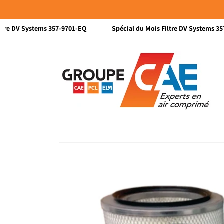
et passer
au
contenu
tre DV Systems 357-9701-EQ
Spécial du Mois Filtre DV Systems 357
Passer aux
informations
produits