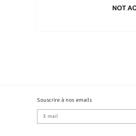
Ouvrir
le
média
1
dans
une
fenêtre
modale
Souscrire à nos emails
E-mail