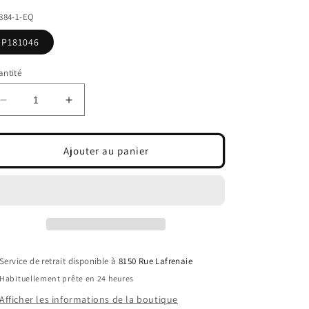
bituel
884-1-EQ
P181046
ntité
Réduire
Augmenter
la
la
quantité
quantité
de
de
Ajouter au panier
43-
43-
884-
884-
1-
1-
EQ
EQ
Filtre
Filtre
Air
Air
COMPAIR
COMPAIR
Service de retrait disponible à
8150 Rue Lafrenaie
Habituellement prête en 24 heures
Afficher les informations de la boutique