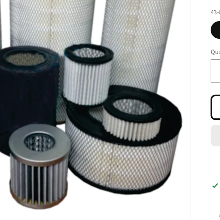
ha
43-
Qua