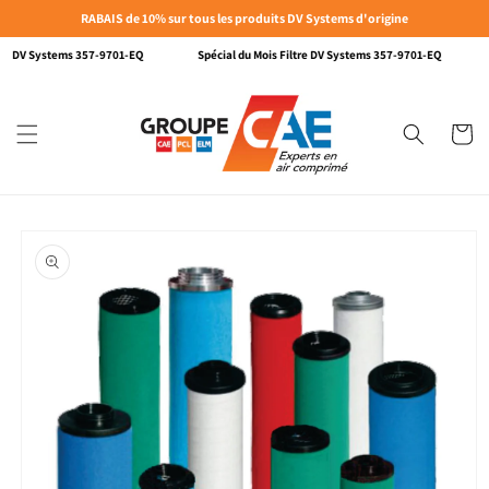
et passer
RABAIS de 10% sur tous les produits DV Systems d'origine
au
contenu
tre DV Systems 357-9701-EQ
Spécial du Mois Filtre DV Systems 357-9701-EQ
Panier
Passer aux
informations
produits