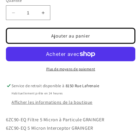
Quantité
Réduire
Augmenter
la
la
quantité
quantité
de
de
Ajouter au panier
6ZC90-
6ZC90-
EQ
EQ
Filtre
Filtre
5
5
Micron
Micron
Plus de moyens de paiement
à
à
Particule
Particule
Service de retrait disponible à
8150 Rue Lafrenaie
GRAINGER
GRAINGER
Habituellement prête en 24 heures
Afficher les informations de la boutique
6ZC90-EQ Filtre 5 Micron à Particule GRAINGER
6ZC90-EQ 5 Micron Interceptor GRAINGER