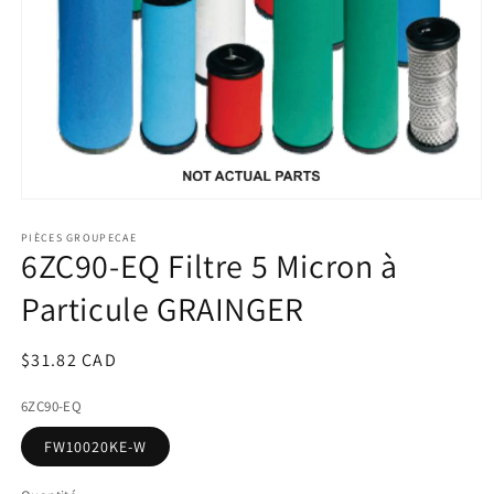
Ouvrir
le
média
PIÈCES GROUPECAE
6ZC90-EQ Filtre 5 Micron à
1
dans
une
Particule GRAINGER
fenêtre
modale
Prix
$31.82 CAD
habituel
6ZC90-EQ
FW10020KE-W