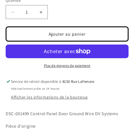
Quantité
Réduire
Augmenter
la
la
quantité
quantité
de
de
Ajouter au panier
DSC-
DSC-
001499
001499
Control
Control
Panel
Panel
Door
Door
Plus de moyens de paiement
Ground
Ground
Wire
Wire
Service de retrait disponible à
8150 Rue Lafrenaie
DV
DV
SYSTEMS
SYSTEMS
Habituellement prête en 24 heures
Afficher les informations de la boutique
DSC-001499 Control Panel Door Ground Wire DV Systems
Pièce d'origine