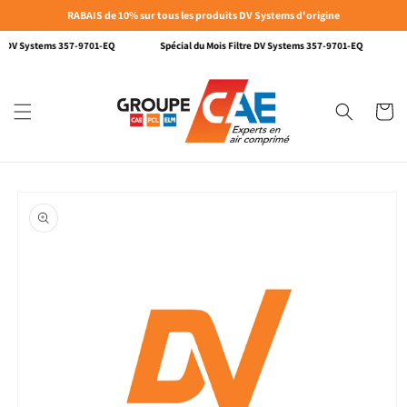
et passer
RABAIS de 10% sur tous les produits DV Systems d'origine
au
contenu
re DV Systems 357-9701-EQ
Spécial du Mois Filtre DV Systems 357-9701-EQ
Panier
Passer aux
informations
produits