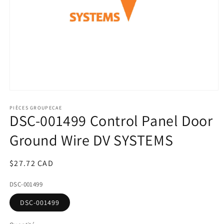
Ouvrir
le
média
PIÈCES GROUPECAE
DSC-001499 Control Panel Door
1
dans
une
Ground Wire DV SYSTEMS
fenêtre
modale
Prix
$27.72 CAD
habituel
DSC-001499
DSC-001499